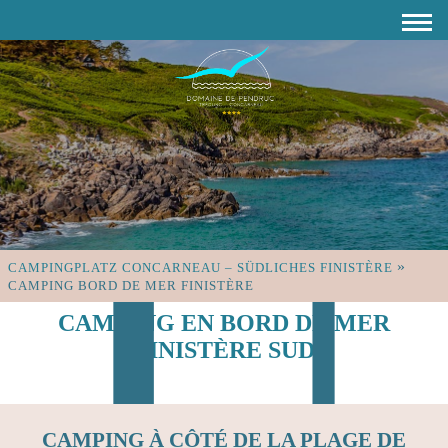
»
CAMPINGPLATZ CONCARNEAU – SÜDLICHES FINISTÈRE
CAMPING BORD DE MER FINISTÈRE
CAMPING EN BORD DE MER
FINISTÈRE SUD
CAMPING À CÔTÉ DE LA PLAGE DE