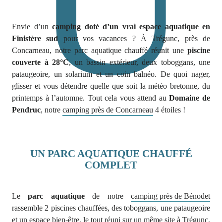
Envie d’un
camping doté d’un vrai espace aquatique en
Finistère sud
pour vos vacances ? À Trégunc, près de
Concarneau, notre parc aquatique chauffé réunit une
piscine
couverte à 28°C
, un bassin extérieur, deux toboggans, une
pataugeoire, un solarium et un coin balnéo. De quoi nager,
glisser et vous détendre quelle que soit la météo bretonne, du
printemps à l’automne. Tout cela vous attend au
Domaine de
Pendruc
, notre
camping près de Concarneau
4 étoiles !
UN PARC AQUATIQUE CHAUFFÉ
COMPLET
Le
parc aquatique
de notre
camping près de Bénodet
rassemble 2 piscines chauffées, des toboggans, une pataugeoire
et un espace bien-être, le tout réuni sur un même site à Trégunc.