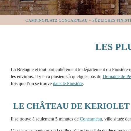
CAMPINGPLATZ CONCARNEAU – SÜDLICHES FINIST
LES PL
La Bretagne et tout particulièrement le département du Finistère r
les environs. Il y en a plusieurs à quelques pas du
Domaine de Pe
fois que l’on se trouve
dans le Finistère
.
LE CHÂTEAU DE KERIOLET 
Il se trouve à seulement 5 minutes de
Concarneau
, ville située da
C’est sur les hauteurs de la ville qu’il est possible de découvrir