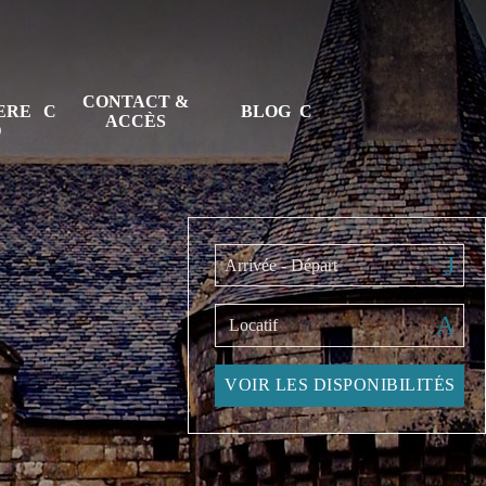
CONTACT &
TERE
BLOG
ACCÈS
D
Arrivée - Départ