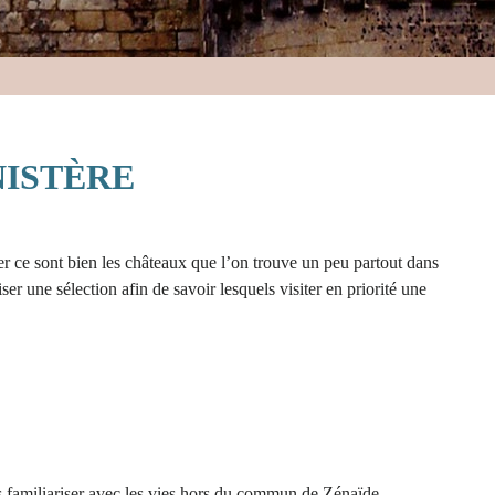
NISTÈRE
uer ce sont bien les châteaux que l’on trouve un peu partout dans
ser une sélection afin de savoir lesquels visiter en priorité une
ous familiariser avec les vies hors du commun de Zénaïde