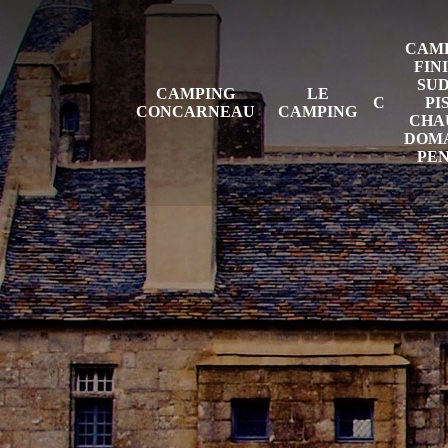
CAMP
FIN
SUD
CAMPING
LE
PI
CONCARNEAU
CAMPING
CHAU
DOMA
PE