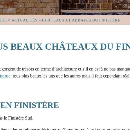
»
»
ÈRE
ACTUALITÉS
CHÂTEAUX ET ABBAYES DU FINISTÈRE
US BEAUX CHÂTEAUX DU FI
egorgent de trésors en terme d’architecture et s’il en est à ne pas manq
ndruc
, tous plus beaux les uns que les autres mais il faut cependant réali
EN FINISTÈRE
ns le Finistère Sud.
 ce lieu et les nombreuses histoires qu’il renferme. Ainsi vous pourrez v