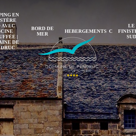
ING EN
ISTÈRE
 AVEC
LE
BORD DE
SCINE
HEBERGEMENTS
FINIS
MER
FFÉE |
SU
INE DE
NDRUC