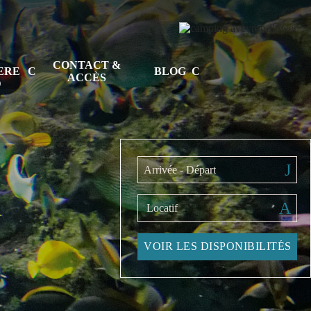
CONTACT &
TERE
BLOG
ACCÈS
D
Arrivée - Départ