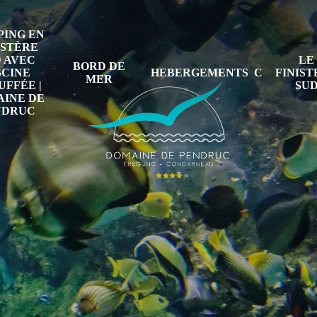
ING EN
ISTÈRE
 AVEC
LE
BORD DE
SCINE
HEBERGEMENTS
FINIS
MER
FFÉE |
SU
INE DE
NDRUC