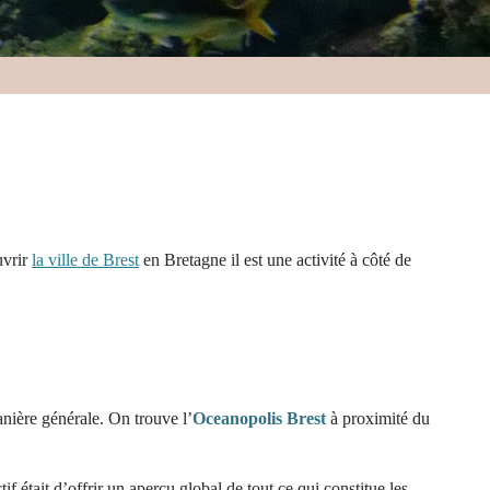
uvrir
la ville de Brest
en Bretagne il est une activité à côté de
anière générale. On trouve l’
Oceanopolis Brest
à proximité du
f était d’offrir un aperçu global de tout ce qui constitue les