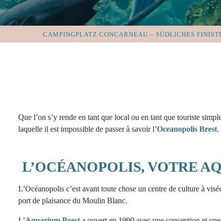
CAMPINGPLATZ CONCARNEAU – SÜDLICHES FINIST
Que l’on s’y rende en tant que local ou en tant que touriste sim
laquelle il est impossible de passer à savoir l’
Oceanopolis Brest
.
L’OCÉANOPOLIS, VOTRE A
L’Océanopolis c’est avant toute chose un centre de culture à visée
port de plaisance du Moulin Blanc.
L’
Aquarium Brest
a ouvert en 1990 avec une conception et une str