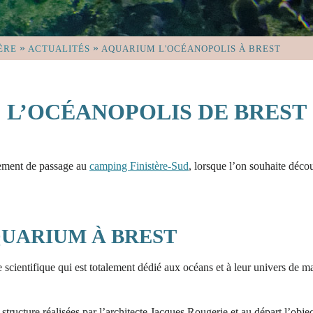
»
»
ÈRE
ACTUALITÉS
AQUARIUM L'OCÉANOPOLIS À BREST
L’OCÉANOPOLIS DE BREST
plement de passage au
camping Finistère-Sud
, lorsque l’on souhaite déco
QUARIUM À BREST
 scientifique qui est totalement dédié aux océans et à leur univers de m
ucture réalisées par l’architecte Jacques Rougerie et au départ l’objecti