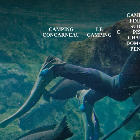
CAMP
FIN
SUD
CAMPING
LE
PI
CONCARNEAU
CAMPING
CHAU
DOMA
PE