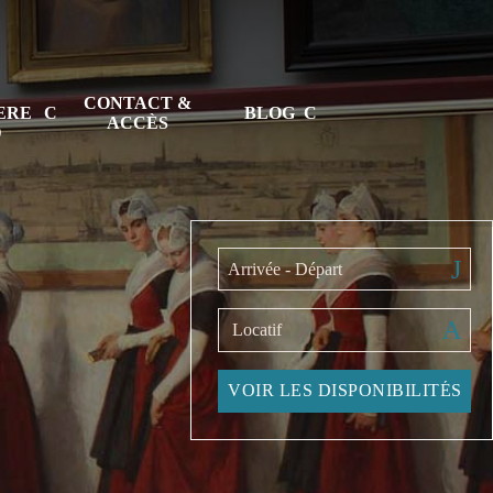
CONTACT &
TERE
BLOG
ACCÈS
D
Arrivée - Départ