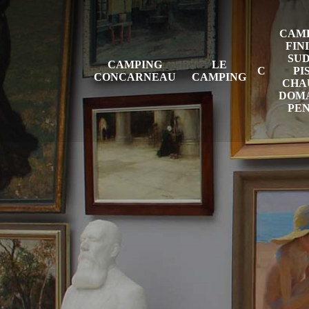
CAMP
FIN
SUD
CAMPING
LE
PI
CONCARNEAU
CAMPING
CHAU
DOMA
PE