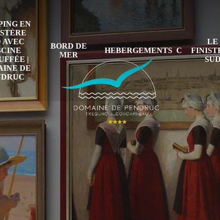
ING EN
ISTÈRE
 AVEC
LE
BORD DE
SCINE
HEBERGEMENTS
FINIS
MER
FFÉE |
SU
INE DE
NDRUC