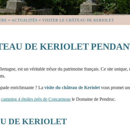
»
»
ÈRE
ACTUALITÉS
VISITER LE CHÂTEAU DE KERIOLET
ÂTEAU DE KERIOLET PENDAN
retagne, est un véritable trésor du patrimoine français. Ce site unique, m
ts.
apade enrichissante ? La
visite du château de Keriolet
vous promet un
e
camping 4 étoiles près de Concarneau
le Domaine de Pendruc.
U DE KERIOLET