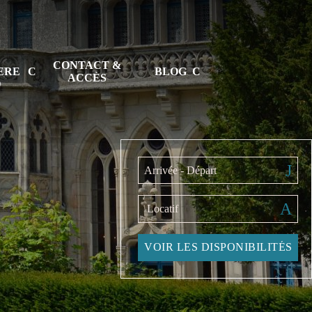
CONTACT &
TERE
BLOG
ACCÈS
D
Arrivée - Départ