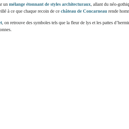
par un
mélange étonnant de styles architecturaux
, allant du néo-goth
illé à ce que chaque recoin de ce
château de Concarneau
rende hommag
et
, on retrouve des symboles tels que la fleur de lys et les pattes d’herm
tonnes.