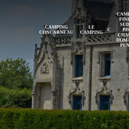
CAMP
FIN
SUD
CAMPING
LE
PI
CONCARNEAU
CAMPING
CHAU
DOMA
PE