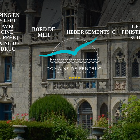
ING EN
ISTÈRE
 AVEC
LE
BORD DE
SCINE
HEBERGEMENTS
FINIS
MER
FFÉE |
SU
INE DE
NDRUC