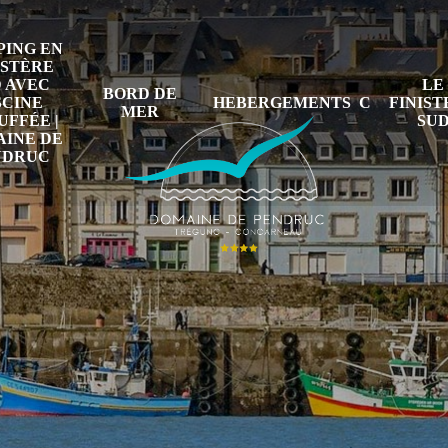
ING EN
ISTÈRE
 AVEC
LE
BORD DE
SCINE
HEBERGEMENTS
FINIS
MER
FFÉE |
SU
INE DE
NDRUC