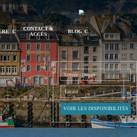
CONTACT &
TERE
BLOG
ACCÈS
D
Arrivée - Départ