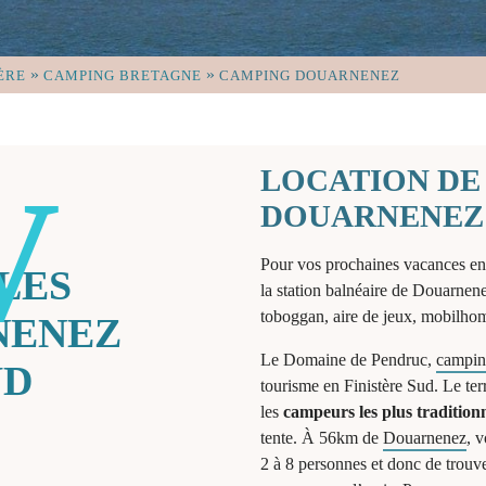
»
»
ÈRE
CAMPING BRETAGNE
CAMPING DOUARNENEZ
LOCATION DE
DOUARNENEZ
Pour vos prochaines vacances en 
LES
la station balnéaire de Douarnene
toboggan, aire de jeux, mobilho
NENEZ
Le Domaine de Pendruc,
camping
UD
tourisme en Finistère Sud. Le t
les
campeurs les plus tradition
tente. À 56km de
Douarnenez
, 
2 à 8 personnes et donc de trou