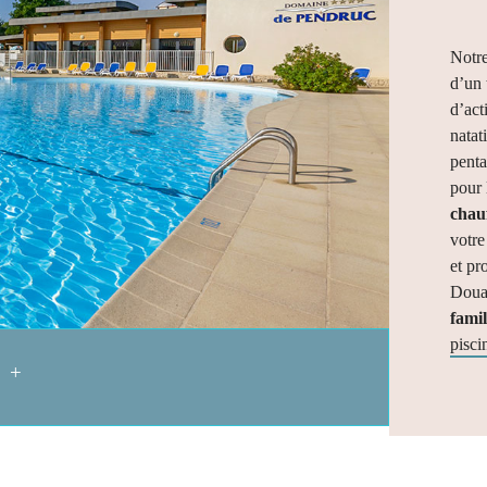
Notre
d’un 
d’act
natat
penta
pour 
chau
votr
et pr
Doua
famil
pisci
E