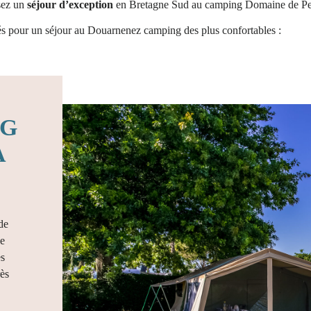
sez un
séjour d’exception
en Bretagne Sud au camping Domaine de Pe
s pour un séjour au Douarnenez camping des plus confortables :
NG
À
de
e
es
rès