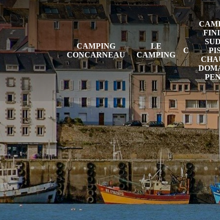
CAMP
FIN
SUD
CAMPING
LE
PI
CONCARNEAU
CAMPING
CHAU
DOMA
PE