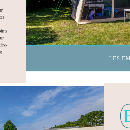
ur
tes
oints
our
dez-
ng
LES E