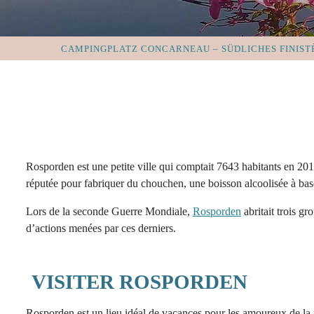
CAMPINGPLATZ CONCARNEAU – SÜDLICHES FINIST
Rosporden est une petite ville qui comptait 7643 habitants en 201
réputée pour fabriquer du chouchen, une boisson alcoolisée à ba
Lors de la seconde Guerre Mondiale,
Rosporden
abritait trois gr
d’actions menées par ces derniers.
VISITER ROSPORDEN
Rosporden est un lieu idéal de vacances pour les amoureux de la n