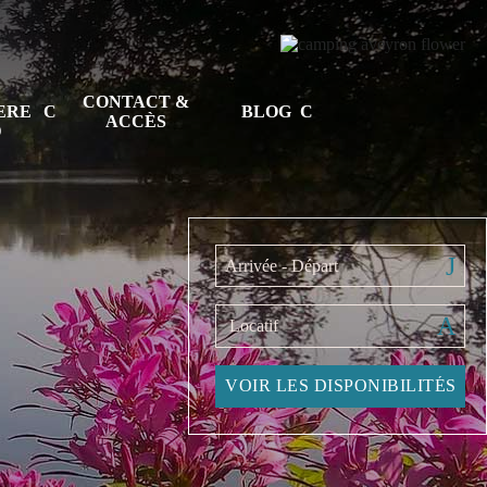
CONTACT &
TERE
BLOG
ACCÈS
D
Arrivée - Départ