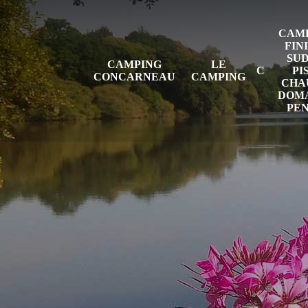
CAMP
FIN
SUD
CAMPING
LE
PI
CONCARNEAU
CAMPING
CHAU
DOMA
PE