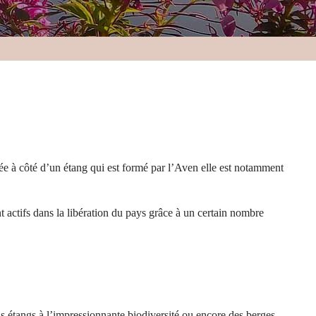
uée à côté d’un étang qui est formé par l’Aven elle est notamment
ent actifs dans la libération du pays grâce à un certain nombre
s étangs à l’impressionnante biodiversité ou encore des berges,