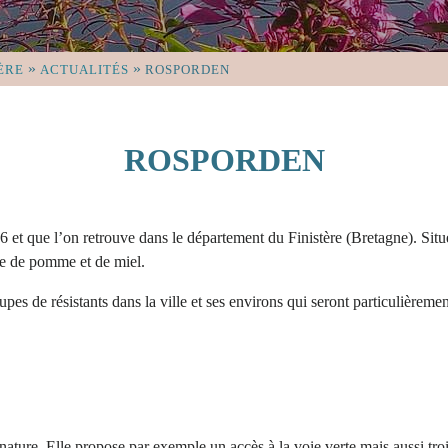
»
»
ÈRE
ACTUALITÉS
ROSPORDEN
ROSPORDEN
6 et que l’on retrouve dans le département du Finistère (Bretagne). Sit
se de pomme et de miel.
oupes de résistants dans la ville et ses environs qui seront particulièrem
ature. Elle propose par exemple un accès à la voie verte mais aussi troi