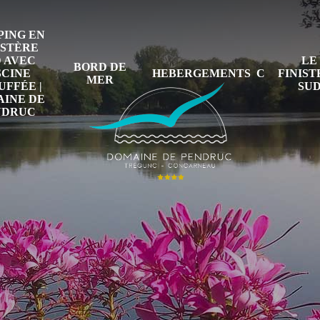
ING EN
ISTÈRE
 AVEC
LE
BORD DE
SCINE
HEBERGEMENTS
FINIS
MER
FFÉE |
SU
INE DE
NDRUC