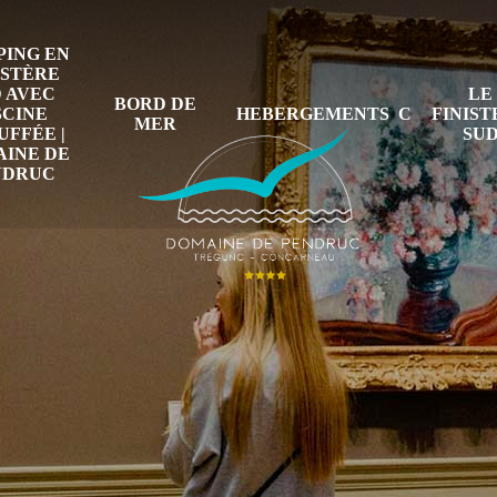
ING EN
ISTÈRE
 AVEC
LE
BORD DE
SCINE
HEBERGEMENTS
FINIS
MER
FFÉE |
SU
INE DE
NDRUC