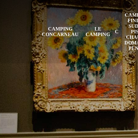
CAMP
FIN
SUD
CAMPING
LE
PI
CONCARNEAU
CAMPING
CHAU
DOMA
PE