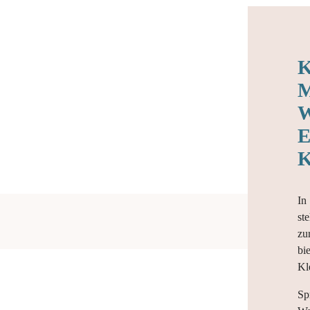
E
In
st
zu
bi
Kl
Sp