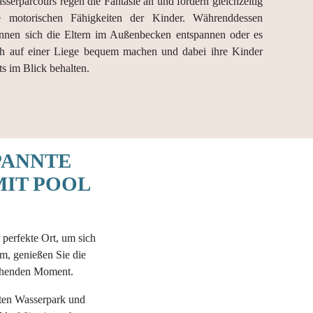
sserparcours regen die Fantasie an und fördern gleichzeitig
e motorischen Fähigkeiten der Kinder. Währenddessen
nnen sich die Eltern im Außenbecken entspannen oder es
ch auf einer Liege bequem machen und dabei ihre Kinder
ets im Blick behalten.
PANNTE
MIT POOL
perfekte Ort, um sich
m, genießen Sie die
schenden Moment.
mten Wasserpark und