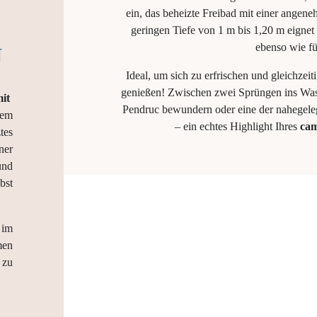
ein, das beheizte Freibad mit einer angen
geringen Tiefe von 1 m bis 1,20 m eigne
ebenso wie f
Ideal, um sich zu erfrischen und gleichzei
genießen! Zwischen zwei Sprüngen ins Was
mit
Pendruc bewundern oder eine der nahegele
dem
– ein echtes Highlight Ihres
cam
tes
ner
und
bst
 im
en
 zu