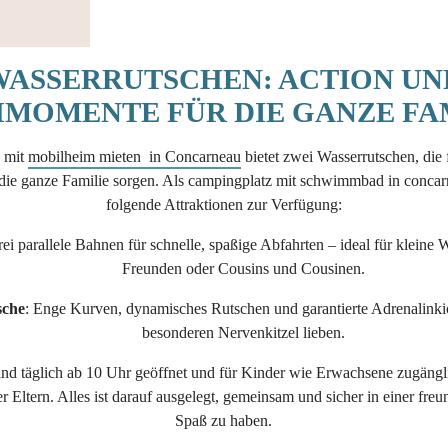
WASSERRUTSCHEN: ACTION UN
MOMENTE FÜR DIE GANZE FA
 mit
mobilheim mieten in Concarneau
bietet zwei Wasserrutschen, die
 die ganze Familie sorgen. Als campingplatz mit schwimmbad in concarn
folgende Attraktionen zur Verfügung:
rei parallele Bahnen für schnelle, spaßige Abfahrten – ideal für klein
Freunden oder Cousins und Cousinen.
sche
: Enge Kurven, dynamisches Rutschen und garantierte Adrenalinkick
besonderen Nervenkitzel lieben.
nd täglich ab 10 Uhr geöffnet und für Kinder wie Erwachsene zugängli
er Eltern. Alles ist darauf ausgelegt, gemeinsam und sicher in einer fr
Spaß zu haben.