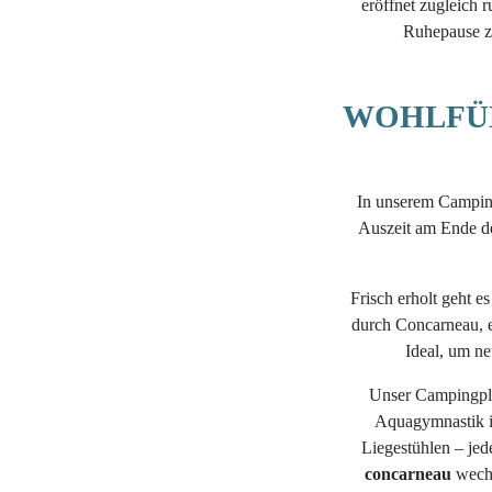
eröffnet zugleich r
Ruhepause z
WOHLFÜ
In unserem Camping
Auszeit am Ende d
Frisch erholt geht 
durch Concarneau, e
Ideal, um ne
Unser Campingpla
Aquagymnastik i
Liegestühlen – jed
concarneau
wechs