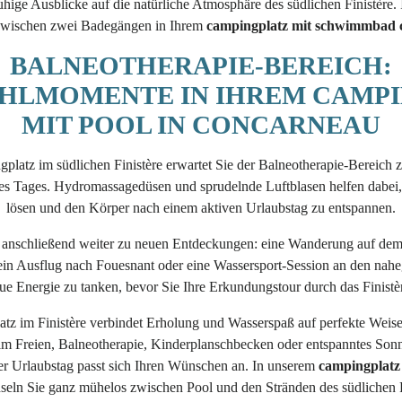
uhige Ausblicke auf die natürliche Atmosphäre des südlichen Finistère. 
wischen zwei Badegängen in Ihrem
campingplatz mit schwimmbad 
BALNEOTHERAPIE-BEREICH:
HLMOMENTE IN IHREM CAMPI
MIT POOL IN CONCARNEAU
platz im südlichen Finistère erwartet Sie der Balneotherapie-Bereich z
es Tages. Hydromassagedüsen und sprudelnde Luftblasen helfen dabei
lösen und den Körper nach einem aktiven Urlaubstag zu entspannen.
es anschließend weiter zu neuen Entdeckungen: eine Wanderung auf 
in Ausflug nach Fouesnant oder eine Wassersport-Session an den nah
ue Energie zu tanken, bevor Sie Ihre Erkundungstour durch das Finistèr
tz im Finistère verbindet Erholung und Wasserspaß auf perfekte Weise
m Freien, Balneotherapie, Kinderplanschbecken oder entspanntes Son
er Urlaubstag passt sich Ihren Wünschen an. In unserem
campingplat
eln Sie ganz mühelos zwischen Pool und den Stränden des südlichen F