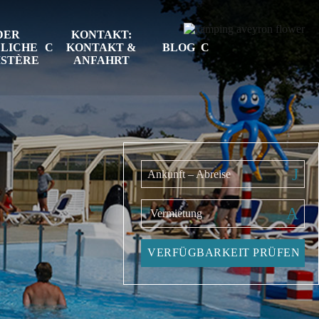
DER
KONTAKT:
DLICHE
KONTAKT &
BLOG
ISTÈRE
ANFAHRT
Ankunft – Abreise