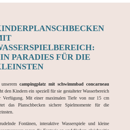
KINDERPLANSCHBECKEN
MIT
WASSERSPIELBEREICH:
IN PARADIES FÜR DIE
KLEINSTEN
 unserem
campingplatz mit schwimmbad concarneau
eht den Kindern ein speziell für sie gestalteter Wasserbereich
r Verfügung. Mit einer maximalen Tiefe von nur 15 cm
etet das Planschbecken sichere Spielmomente für die
einsten.
rudelnde Fontänen, interaktive Wasserspiele und kleine