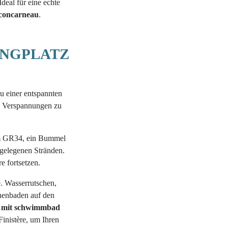
Ideal für eine echte
concarneau
.
NGPLATZ
u einer entspannten
, Verspannungen zu
dem GR34, ein Bummel
egelegenen Stränden.
e fortsetzen.
. Wasserrutschen,
nenbaden auf den
z mit schwimmbad
inistère, um Ihren