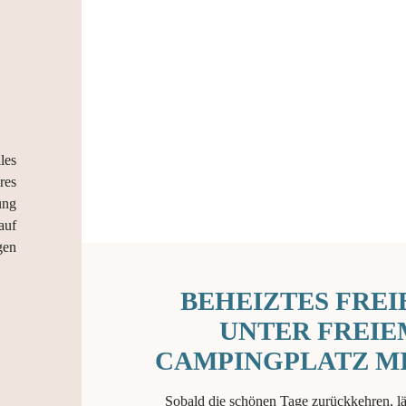
E
les
res
ung
auf
gen
BEHEIZTES FRE
UNTER FREIE
CAMPINGPLATZ MI
Sobald die schönen Tage zurückkehren, l