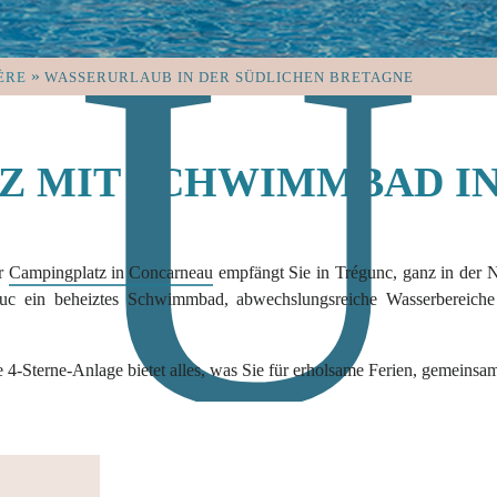
»
ÈRE
WASSERURLAUB IN DER SÜDLICHEN BRETAGNE
Z MIT SCHWIMMBAD I
er
Campingplatz in Concarneau
empfängt Sie in Trégunc, ganz in der 
c ein beheiztes Schwimmbad, abwechslungsreiche Wasserbereiche 
e 4-Sterne-Anlage bietet alles, was Sie für erholsame Ferien, gemei