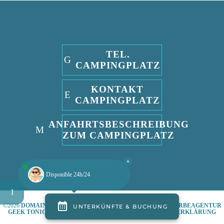
TEL.
CAMPINGPLATZ
KONTAKT
CAMPINGPLATZ
ANFAHRTSBESCHREIBUNG
ZUM CAMPINGPLATZ
Disponible 24h/24
©2026
DOMAINE DE PENDRUC
PRO
WEBAGENTUR UND WERBEAGENTUR
GEEK TONIC
-
RECHTLICHE HINWEISE
-
DATENSCHUTZERKLÄRUNG