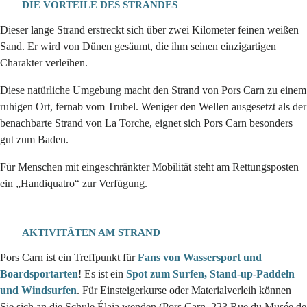
DIE VORTEILE DES STRANDES
Dieser lange Strand erstreckt sich über zwei Kilometer feinen weißen
Sand. Er wird von Dünen gesäumt, die ihm seinen einzigartigen
Charakter verleihen.
Diese natürliche Umgebung macht den Strand von Pors Carn zu einem
ruhigen Ort, fernab vom Trubel. Weniger den Wellen ausgesetzt als der
benachbarte Strand von La Torche, eignet sich Pors Carn besonders
gut zum Baden.
Für Menschen mit eingeschränkter Mobilität steht am Rettungsposten
ein „Handiquatro“ zur Verfügung.
AKTIVITÄTEN AM STRAND
Pors Carn ist ein Treffpunkt für
Fans von Wassersport und
Boardsportarten
! Es ist ein
Spot zum Surfen, Stand-up-Paddeln
und Windsurfen
. Für Einsteigerkurse oder Materialverleih können
Sie sich an die Schule Élaia wenden (Pors Carn, 223 Rue du Musée de